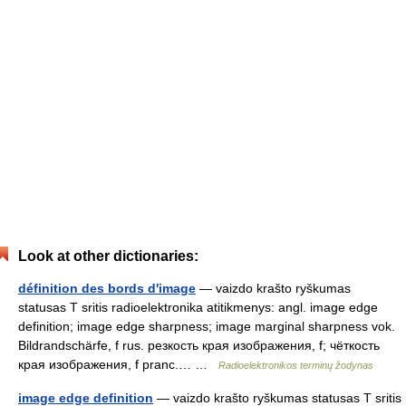
Look at other dictionaries:
définition des bords d'image
— vaizdo krašto ryškumas
statusas T sritis radioelektronika atitikmenys: angl. image edge
definition; image edge sharpness; image marginal sharpness vok.
Bildrandschärfe, f rus. резкость края изображения, f; чёткость
края изображения, f pranc.… …
Radioelektronikos terminų žodynas
image edge definition
— vaizdo krašto ryškumas statusas T sritis