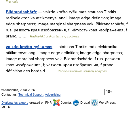
Français
Bildrandschärfe
— vaizdo krašto ryškumas statusas T sritis
radioelektronika atitikmenys: angl. image edge definition; image
edge sharpness; image marginal sharpness vok. Bildrandschärfe, f
rus. резкость края изображения, f; чёткость края изображения, f
pranc.… …
Radioelektronikos terminų žodynas
vaizdo krašto ryškumas
— statusas T sritis radioelektronika
atitikmenys: angl. image edge definition; image edge sharpness;
image marginal sharpness vok. Bildrandschärfe, f rus. резкость
края изображения, f; чёткость края изображения, f pranc.
définition des bords d… …
Radioelektronikos terminų žodynas
© Academic, 2000-2026
18+
Contact us:
Technical Support
,
Advertising
Dictionaries export
, created on PHP,
Joomla,
Drupal,
WordPress,
MODx.