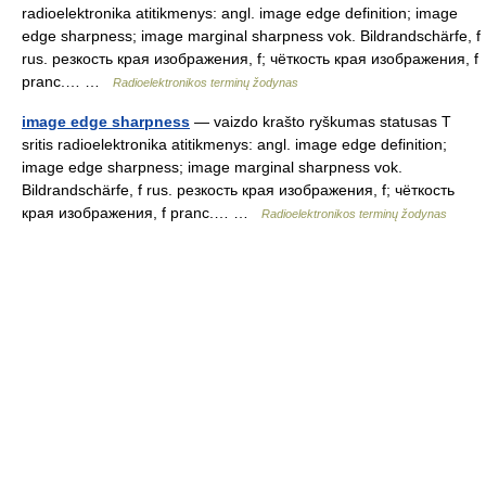
radioelektronika atitikmenys: angl. image edge definition; image
edge sharpness; image marginal sharpness vok. Bildrandschärfe, f
rus. резкость края изображения, f; чёткость края изображения, f
pranc.… …
Radioelektronikos terminų žodynas
image edge sharpness
— vaizdo krašto ryškumas statusas T
sritis radioelektronika atitikmenys: angl. image edge definition;
image edge sharpness; image marginal sharpness vok.
Bildrandschärfe, f rus. резкость края изображения, f; чёткость
края изображения, f pranc.… …
Radioelektronikos terminų žodynas