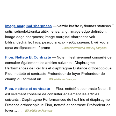
image marginal sharpness
— vaizdo krašto ryškumas statusas T
sritis radioelektronika atitikmenys: angl. image edge definition;
image edge sharpness; image marginal sharpness vok.
Bildrandschärfe, f rus. резкость края изображения, f; чёткость
края изображения, f pranc.… …
Radioelektronikos terminų žodynas
Flou, Netteté Et Contraste
— Note : Il est vivement conseillé de
consulter également les articles suivants : Diaphragme
Performances de l œil Iris et diaphragme Distance orthoscopique
Flou, netteté et contraste Profondeur de foyer Profondeur de
champ qui forment un …
Wikipédia en Français
Flou, nettete et contraste
— Flou, netteté et contraste Note : Il
est vivement conseillé de consulter également les articles
suivants : Diaphragme Performances de l œil Iris et diaphragme
Distance orthoscopique Flou, netteté et contraste Profondeur de
foyer… …
Wikipédia en Français