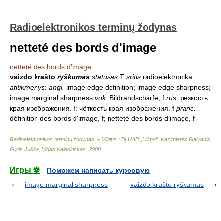
Radioelektronikos terminų žodynas
netteté des bords d'image
netteté des bords d'image
vaizdo krašto
ryškumas
statusas
T
sritis
radioelektronika
atitikmenys
:
angl.
image edge definition; image edge sharpness;
image marginal sharpness
vok.
Bildrandschärfe, f
rus.
резкость
края изображения, f; чёткость края изображения, f
pranc.
définition des bords d'image, f; netteté des bords d'image, f
Radioelektronikos terminų žodynas. – Vilnius : BĮ UAB „Litimo“
.
Kazimieras Gaivenis,
Gytis Juška, Vidas Kalesinskas
.
2000
.
Игры ⚽
Поможем написать курсовую
image marginal sharpness
vaizdo krašto ryškumas